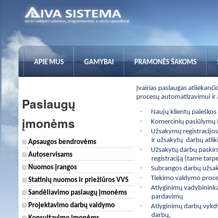
APIE MUS
GAMYBAI
PRAMONĖS ŠAKOMS
Įvairias paslaugas atliekan
procesų automatizavimui ir 
Paslaugų
·
Naujų klientų paieškos
įmonėms
·
Komercinių pasiūlymų i
·
Užsakymų registracijos
ir užsakytų
darbų atli
Apsaugos bendrovėms
·
Užsakytų darbų paskir
Autoservisams
registraciją (tame tarpe
·
Nuomos įrangos
Subrangos darbų užsak
·
Tiekimo valdymo proc
Statinių nuomos ir priežiūros VVS
·
Atlyginimų vadybinink
Sandėliavimo paslaugų įmonėms
pardavimų
·
Projektavimo darbų valdymo
Atlyginimų darbų vykd
darbų,