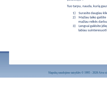
Tuo tarpu, nauda, kurią gaus
1)
Surasite daugiau kli
2)
Mažiau laiko gaišite
mažiau reikės darbu
3)
Lengvai galėsite įd
labiau suinteresuot
Slapukų naudojimo taisyklės
© 1995 - 2026 Aiva sis