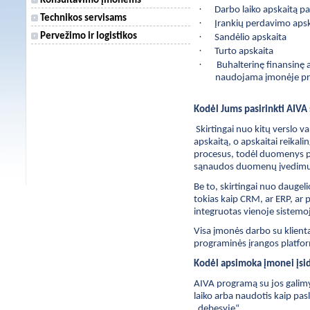
Konsultavimo įmonėms
·
Darbo laiko apskaitą p
Technikos servisams
·
Įrankių perdavimo aps
·
Pervežimo ir logistikos
Sandėlio apskaita
·
Turto apskaita
·
Buhalterinę finansinę 
naudojama įmonėje p
Kodėl Jums pasirinkti AIV
Skirtingai nuo kitų verslo 
apskaitą, o apskaitai reik
procesus, todėl duomenys pe
sąnaudos duomenų įvedimu
Be to, skirtingai nuo daugel
tokias kaip CRM, ar ERP, ar 
integruotas vienoje sistemoj
Visa įmonės darbo su klienta
programinės įrangos platfor
Kodėl apsimoka įmonei įsi
AIVA programą su jos galimyb
laiko arba naudotis kaip pas
„debesyje“.